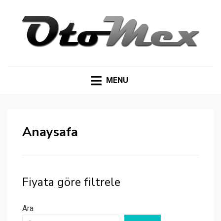
UYGUN
Seçilmiş en uygun otomobil ilanları
MENU
Anaysafa
Fiyata göre filtrele
Ara